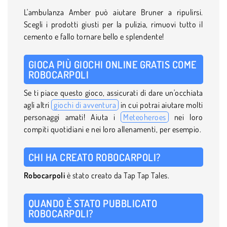
L'ambulanza Amber può aiutare Bruner a ripulirsi.
Scegli i prodotti giusti per la pulizia, rimuovi tutto il
cemento e fallo tornare bello e splendente!
GIOCA PIÙ GIOCHI ONLINE GRATIS COME
ROBOCARPOLI
Se ti piace questo gioco, assicurati di dare un'occhiata
agli altri
giochi di avventura
in cui potrai aiutare molti
personaggi amati! Aiuta i
Meteoheroes
nei loro
compiti quotidiani e nei loro allenamenti, per esempio.
CHI HA CREATO ROBOCARPOLI?
Robocarpoli
è stato creato da Tap Tap Tales.
QUANDO È STATO PUBBLICATO
ROBOCARPOLI?