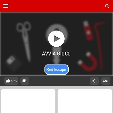
Red Escape
59%