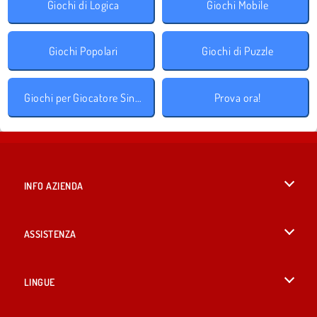
Giochi di Logica
Giochi Mobile
Giochi Popolari
Giochi di Puzzle
Giochi per Giocatore Singolo
Prova ora!
INFO AZIENDA
Condizioni di utilizzo
ASSISTENZA
La nostra tutela della privacy
Aiuto
LINGUE
Cookies