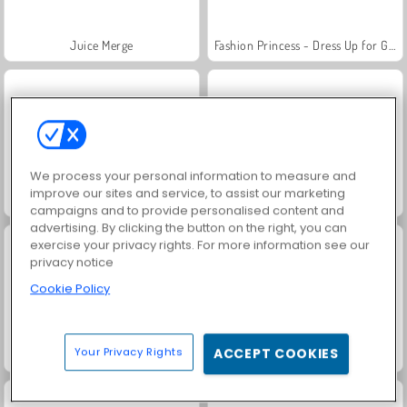
Juice Merge
Fashion Princess - Dress Up for Girls
We process your personal information to measure and
improve our sites and service, to assist our marketing
Jewel Garden Story
Farm Merge Valley
campaigns and to provide personalised content and
advertising. By clicking the button on the right, you can
exercise your privacy rights. For more information see our
privacy notice
Cookie Policy
Your Privacy Rights
ACCEPT COOKIES
Masha and the Bear: Meadows
Royal Story