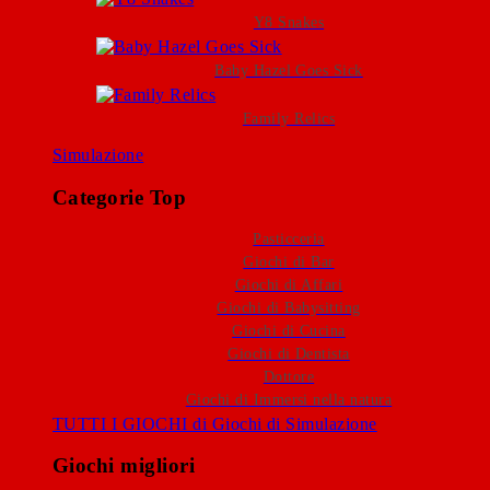
Y8 Snakes
Baby Hazel Goes Sick
Family Relics
Simulazione
Categorie Top
Pasticceria
Giochi di Bar
Giochi di Affari
Giochi di Babysitting
Giochi di Cucina
Giochi di Dentista
Dottore
Giochi di Immersi nella natura
TUTTI I GIOCHI di Giochi di Simulazione
Giochi migliori