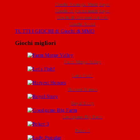
Giochi Strategia Multiplayer
Giochi di guerra multiplayer
Giochi di Gestione fattoria
Giochi Social
TUTTI I GIOCHI di Giochi di MMO
Giochi migliori
Farm Merge Valley
Let's Fish!
Harvest Honors
Royal Story
Goodgame Big Farm
Poker 3