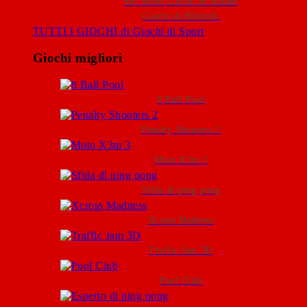
Sui nostri Giochi di Basket
Giochi di Biliardo
TUTTI I GIOCHI di Giochi di Sport
Giochi migliori
8 Ball Pool
Penalty Shooters 2
Moto X3m 3
Sfida di ping pong
Xcross Madness
Traffic Jam 3D
Pool Club