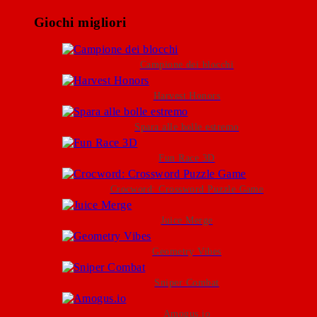
Giochi migliori
Campione dei blocchi
Harvest Honors
Spara alle bolle estremo
Fun Race 3D
Crocword: Crossword Puzzle Game
Juice Merge
Geometry Vibes
Sniper Combat
Amogus.io