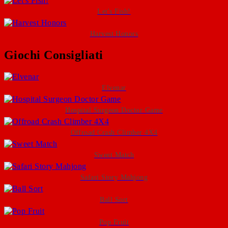
Let's Fish!
Harvest Honors
Giochi Consigliati
Elvenar
Hospital Surgeon Doctor Game
Offroad Crash Climber 4X4
Sweet Match
Safari Story Mahjong
Ball Sort
Pop Fruit