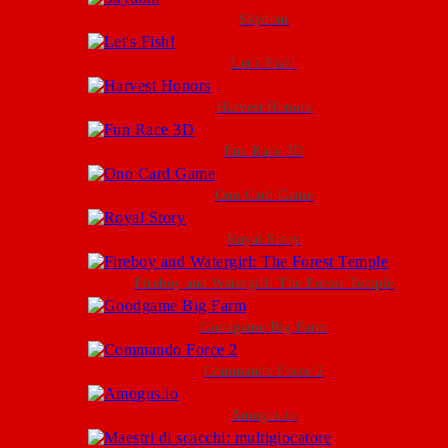
Skydom
Let's Fish!
Harvest Honors
Fun Race 3D
Ono Card Game
Royal Story
Fireboy and Watergirl: The Forest Temple
Goodgame Big Farm
Commando Force 2
Amogus.io