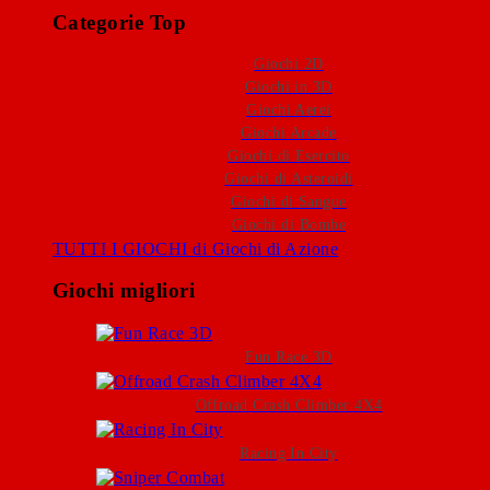
Categorie Top
Giochi 2D
Giochi in 3D
Giochi Aerei
Giochi Arcade
Giochi di Esercito
Giochi di Asteroidi
Giochi di Sangue
Giochi di Bombe
TUTTI I GIOCHI di Giochi di Azione
Giochi migliori
Fun Race 3D
Offroad Crash Climber 4X4
Racing In City