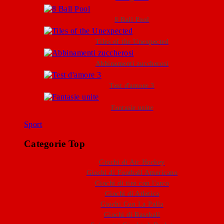
8 Ball Pool
Tiles of the Unexpected
Abbinamenti zuccherosi
Test d'amore 3
Fantasie unite
Sport
Categorie Top
Giochi di Air Hockey
Giochi di Football Americano
Giochi di tiro con l'arco
Giochi di Atletica
Giochi Con La Palla
Giochi di Baseball