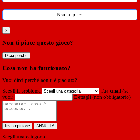
Non mi piace
×
Non ti piace questo gioco?
Dicci perché
Cosa non ha funzionato?
Vuoi dirci perché non ti è piaciuto?
Scegli il problema
Tua email (se
vuoi)
Dettagli (non obbligatorio)
Invia opinione
ANNULLA
Scegli una categoria