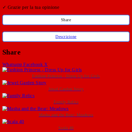
✓ Grazie per la tua opinione
Share
Descrizione
Share
Whatsapp
Facebook
X
Fashion Princess - Dress Up for Girls
Jewel Garden Story
Family Relics
Masha and the Bear: Meadows
Scala 40