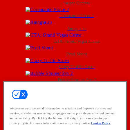
Sniper Combat
Commando Force 2
Amogus.io
GTA: Grand Vegas Crime
Pixel Shoot
Crazy Traffic Racer
Bubble Shooter Pro 2
Escape the Alien Prison
Penguin Diner
We process your personal information to measure and improve our sites and
service, to assist our marketing campaigns and to provide personalised content
Obby Rainbow Tower
and advertising. By clicking the button on the right, you can exercise your
privacy rights. For more information see our privacy notice
Cookie Policy