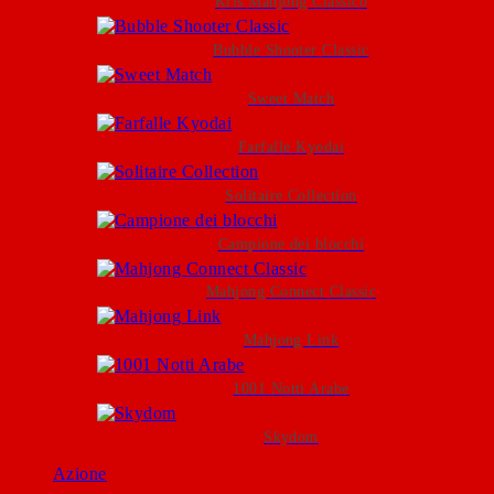
Kris Mahjong Classico
Bubble Shooter Classic
Sweet Match
Farfalle Kyodai
Solitaire Collection
Campione dei blocchi
Mahjong Connect Classic
Mahjong Link
1001 Notti Arabe
Skydom
Azione