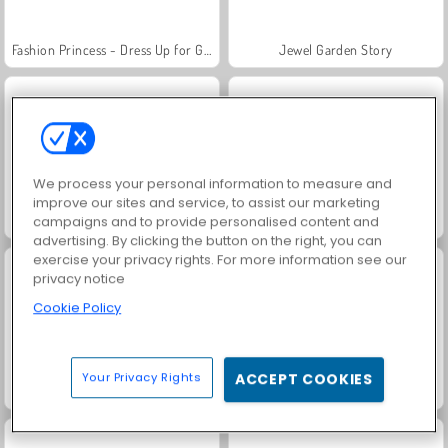
Fashion Princess - Dress Up for Girls
Jewel Garden Story
We process your personal information to measure and
improve our sites and service, to assist our marketing
Masha and the Bear: Meadows
Scala 40
campaigns and to provide personalised content and
advertising. By clicking the button on the right, you can
exercise your privacy rights. For more information see our
privacy notice
Cookie Policy
Your Privacy Rights
ACCEPT COOKIES
Juice Merge
Grand Mahjong Connect