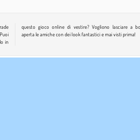
trade
occa
 Puoi
aperta le amiche con dei look fantastici e mai visti prima!
lo in
AZIENDA
ASSISTENZA
Condizioni di utilizzo
Cookies
Aiuto
stra tutela della privacy
Consenso sui Cookie