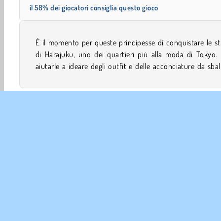
il 58% dei giocatori consiglia questo gioco
È il momento per queste principesse di conquistare le s
questo gioco online di vestire? Vogliono lasciare a b
di Harajuku, uno dei quartieri più alla moda di Tokyo.
aiutarle a ideare degli outfit e delle acconciature da sbal
Vestire
Ragazze
Rinnovo
Mobile
Principesse
INFO 
La no