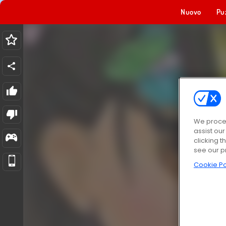
Nuovo
Pu
We proces
assist ou
clicking t
see our p
Cookie Po