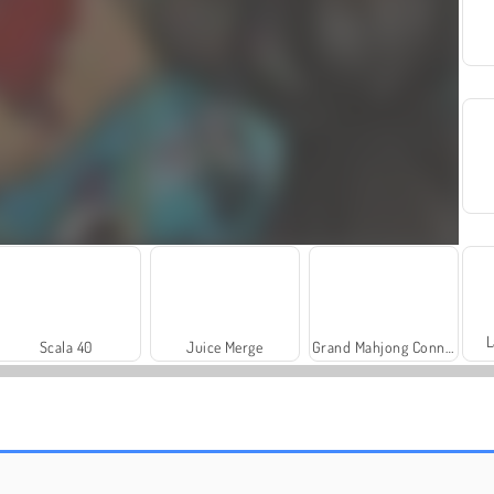
L
Scala 40
Juice Merge
Grand Mahjong Connect
Royal Story
Rummy World