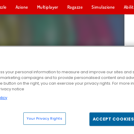
zzle
Azione
Multiplayer
Ragazze
Simulazione
Abili
s your personal information to measure and improve our sites and s
r marketing campaigns and to provide personalised content and adver
he button on the right, you can exercise your privacy rights. For more 
rivacy notice
licy
Your Privacy Rights
ACCEPT COOKIES