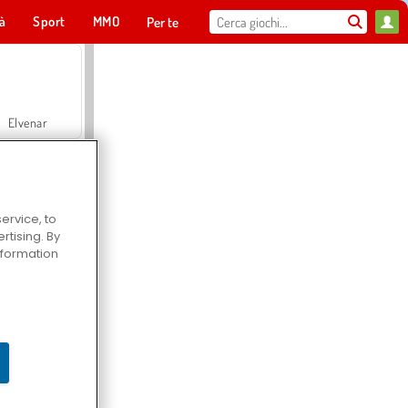
tà
Sport
MMO
Per te
Elvenar
ervice, to
tising. By
Hospital Surgeon Doctor Game
information
Offroad Crash Climber 4X4