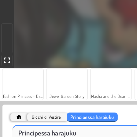
Fashion Princess - Dress Up for Girls
Jewel Garden Story
Masha and the Bear: Meadows
Principessa harajuku
Giochi di Vestire
Farm Merge Valley
Heroes of Myths
Principessa harajuku