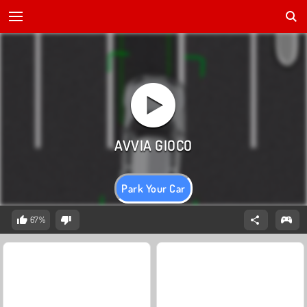
Park Your Car
67%