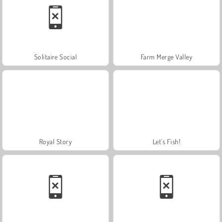
Solitaire Social
Farm Merge Valley
Royal Story
Let's Fish!