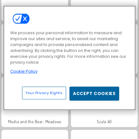
Juice Merge
Jewel Garden Story
We process your personal information to measure and
improve our sites and service, to assist our marketing
campaigns and to provide personalised content and
advertising. By clicking the button on the right, you can
exercise your privacy rights. For more information see our
privacy notice
Grand Mahjong Connect
Trollface Quest: USA 2
Cookie Policy
Your Privacy Rights
ACCEPT COOKIES
Masha and the Bear: Meadows
Scala 40