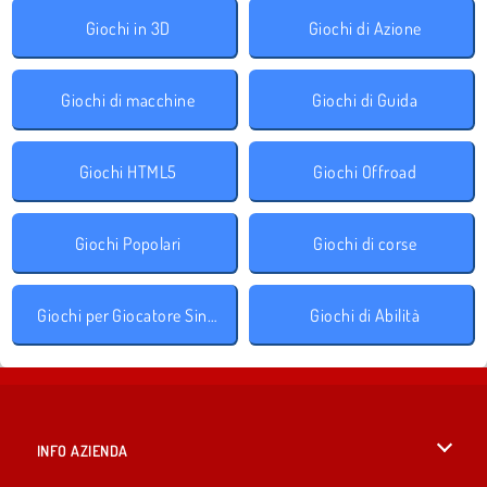
Giochi in 3D
Giochi di Azione
Giochi di macchine
Giochi di Guida
Giochi HTML5
Giochi Offroad
Giochi Popolari
Giochi di corse
Giochi per Giocatore Singolo
Giochi di Abilità
INFO AZIENDA