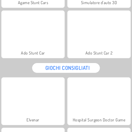
Agame Stunt Cars
Simulatore d'auto 3D
Ado Stunt Car
Ado Stunt Car 2
GIOCHI CONSIGLIATI
Elvenar
Hospital Surgeon Doctor Game