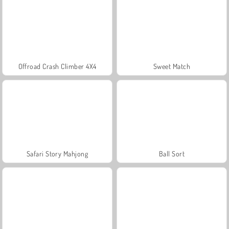
Offroad Crash Climber 4X4
Sweet Match
Safari Story Mahjong
Ball Sort