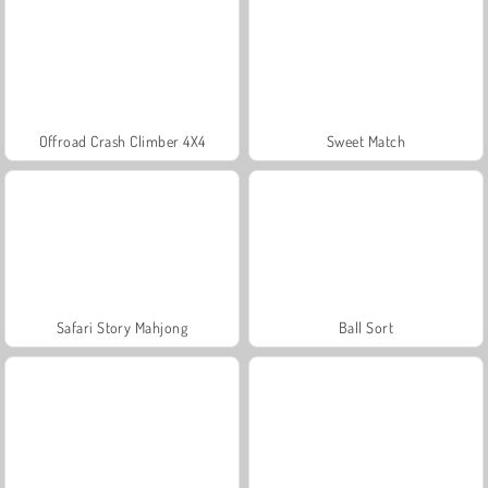
Offroad Crash Climber 4X4
Sweet Match
Safari Story Mahjong
Ball Sort