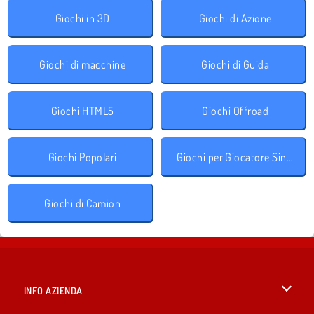
Giochi in 3D
Giochi di Azione
Giochi di macchine
Giochi di Guida
Giochi HTML5
Giochi Offroad
Giochi Popolari
Giochi per Giocatore Singolo
Giochi di Camion
INFO AZIENDA