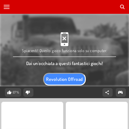
Spiacenti! Questo gioco funziona solo su computer.
Dai un'occhiata a questi fantastici giochi!
Revolution Offroad
67%