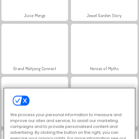
Juice Merge
Jewel Garden Story
Grand Mahjong Connect
Heroes of Myths
We process your personal information to measure and
improve our sites and service, to assist our marketing
Masha and the Bear: Meadows
Scala 40
campaigns and to provide personalised content and
advertising. By clicking the button on the right, you can
exercise your privacy rights. For more information see our