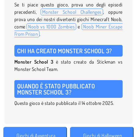
Se ti piace questo gioco, prova uno degli episodi
precedenti,
Monster School Challenges
, oppure
prova uno dei nostri divertenti giochi Minecraft Noob,
come
Noob vs 1000 Zombies
e
Noob Miner Escape
From Prison
.
CHI HA CREATO MONSTER SCHOOL 3?
Monster School 3
è stato creato da Stickman vs
Monster School Team.
QUANDO È STATO PUBBLICATO
MONSTER SCHOOL 3?
Questo gioco è stato pubblicato il 14 ottobre 2025.
Giochi di Avventura
Giochi di Halloween