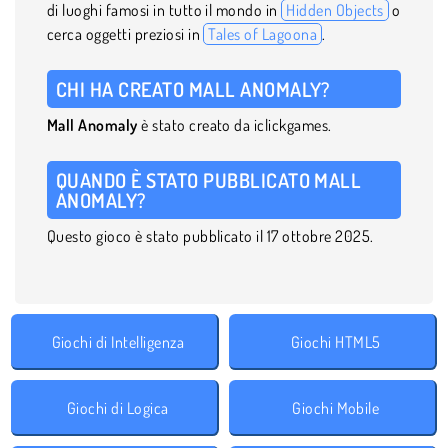
di luoghi famosi in tutto il mondo in
Hidden Objects
o
cerca oggetti preziosi in
Tales of Lagoona
.
CHI HA CREATO MALL ANOMALY?
Mall Anomaly
è stato creato da iclickgames.
QUANDO È STATO PUBBLICATO MALL
ANOMALY?
Questo gioco è stato pubblicato il 17 ottobre 2025.
Giochi di Intelligenza
Giochi HTML5
Giochi di Logica
Giochi Mobile