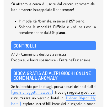
Sii attento e cerca di uscire dal centro commerciale.
Non rimanere intrappolato lì per sempre!
In
modalità Normale
, inizierai al
25° piano
.
Sblocca la
modalità Difficile
e vedi se riesci a
scendere anche dal
50° piano
...
CONTROLLI
A/D = Cammina a destra e a sinistra
Freccia su o barra spaziatrice = Entra nell'ascensore
GIOCA GRATIS AD ALTRI GIOCHI ONLINE
COME MALL ANOMALY
Se hai occhio per i dettagli, prova alcuni dei nostri altri
giochi di oggetti nascosti
. Trova gli oggetti giusti per
ristrutturare un vecchio hotel in
Hidden Object: My
Hotel
, esplora incredibili immagini disegnate a mano