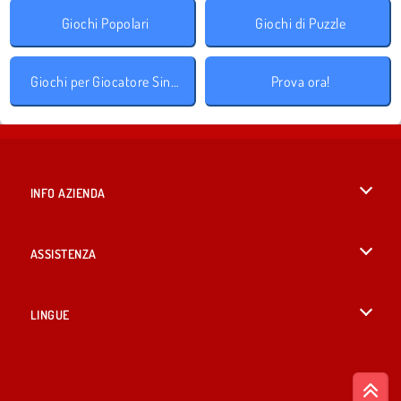
Giochi Popolari
Giochi di Puzzle
Giochi per Giocatore Singolo
Prova ora!
INFO AZIENDA
Condizioni di utilizzo
ASSISTENZA
La nostra tutela della privacy
Aiuto
LINGUE
Cookies
English