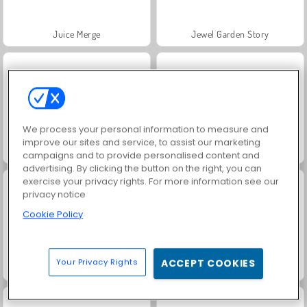
Juice Merge
Jewel Garden Story
We process your personal information to measure and
improve our sites and service, to assist our marketing
Farm Merge Valley
Grand Mahjong Connect
campaigns and to provide personalised content and
advertising. By clicking the button on the right, you can
exercise your privacy rights. For more information see our
privacy notice
Cookie Policy
Your Privacy Rights
ACCEPT COOKIES
Masha and the Bear: Meadows
Scala 40