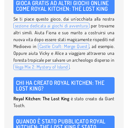
GIOCA GRATIS AD ALTRI GIOCHI ONLINE
COME ROYAL KITCHEN: THE LOST KING
Se ti piace questo gioco, dai un'occhiata alla nostra
sezione dedicata ai giochi di avventura
per trovarne
altri simili. Aiuta Fiona e suo marito a costruirsi una
nuova vita dopo essere stati magicamente rispediti nel
Medioevo in
Castle Craft: Merge Quest
, ad esempio.
Oppure aiuta Vicky e Alice a viaggiare attraverso una
foresta tropicale per salvare un archeologo disperso in
Vega Mix 2: Mystery of Island
.
CHI HA CREATO ROYAL KITCHEN: THE
LOST KING?
Royal Kitchen: The Lost King
è stato creato da Giant
Tooth.
QUANDO È STATO PUBBLICATO ROYAL
KITCHEN: THE LOST KING È STATO