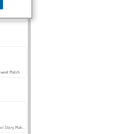
Offroad Crash Climber 4X4
Sweet Match
Safari Story Mahjong