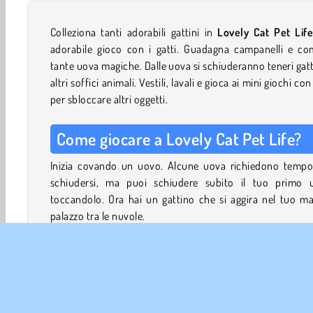
Colleziona tanti adorabili gattini in
Lovely Cat Pet Lif
adorabile gioco con i gatti. Guadagna campanelli e co
tante uova magiche. Dalle uova si schiuderanno teneri gatt
altri soffici animali. Vestili, lavali e gioca ai mini giochi con
per sbloccare altri oggetti.
Come giocare a Lovely Cat Pet Life?
Inizia covando un uovo. Alcune uova richiedono tempo
schiudersi, ma puoi schiudere subito il tuo primo 
toccandolo. Ora hai un gattino che si aggira nel tuo m
palazzo tra le nuvole.
Tocca la piccola console di gioco sul lato sinistro d
schermo per giocare con i tuoi gatti. Puoi giocare a un po
un simulatore di vita, a un gioco di pesca e altro ancora.