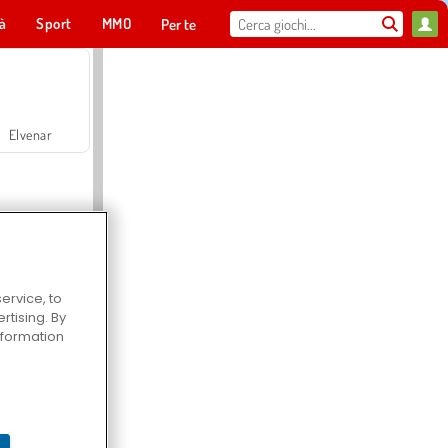
tà
Sport
MMO
Per te
Elvenar
ervice, to
tising. By
Hospital Surgeon Doctor Game
information