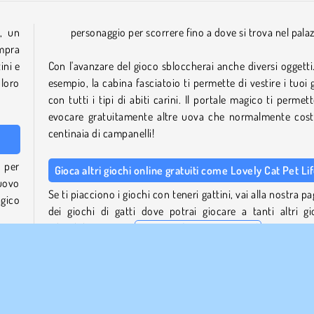
e
, un
personaggio per scorrere fino a dove si trova nel pala
mpra
ini e
Con l'avanzare del gioco sbloccherai anche diversi oggetti
 loro
esempio, la cabina fasciatoio ti permette di vestire i tuoi g
con tutti i tipi di abiti carini. Il portale magico ti permett
evocare gratuitamente altre uova che normalmente cos
centinaia di campanelli!
 per
Gioca altri giochi online gratuiti come Lovely Cat Pet Li
uovo
Se ti piacciono i giochi con teneri gattini, vai alla nostra p
agico
dei giochi di gatti dove potrai giocare a tanti altri gi
adorabili, come
My Purrfect Cat Hotel
. Oppure
un'occhiata alla nostra sezione di giochi di animali per scop
ello
altri simpatici animali da accudire.
go, a
Chi ha creato Lovely Cat Pet Life?