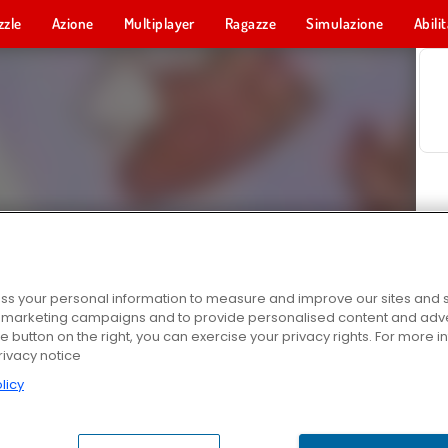
zzle
Azione
Multiplayer
Ragazze
Simulazione
Abili
s your personal information to measure and improve our sites and s
r marketing campaigns and to provide personalised content and adver
he button on the right, you can exercise your privacy rights. For more 
rivacy notice
licy