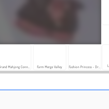
L
Grand Mahjong Connect
Farm Merge Valley
Fashion Princess - Dress Up for Girls
Trollface Quest: USA 2
Royal Story