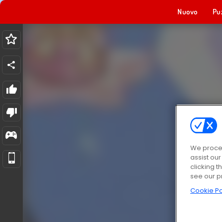
Nuovo
Pu
We proces
assist ou
clicking t
see our p
Cookie Po