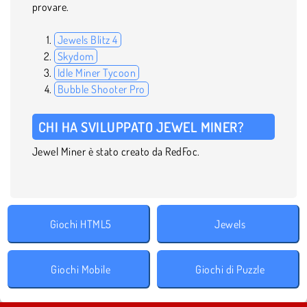
provare.
Jewels Blitz 4
Skydom
Idle Miner Tycoon
Bubble Shooter Pro
CHI HA SVILUPPATO JEWEL MINER?
Jewel Miner è stato creato da RedFoc.
Giochi HTML5
Jewels
Giochi Mobile
Giochi di Puzzle