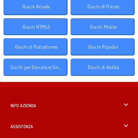
Giochi Arcade
Giochi di Pistole
Giochi HTML5
Giochi Mobile
Giochi di Piattaforme
Giochi Popolari
Giochi per Giocatore Singolo
Giochi di Abilità
INFO AZIENDA
Condizioni di utilizzo
ASSISTENZA