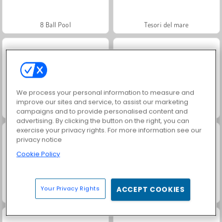
8 Ball Pool
Tesori del mare
We process your personal information to measure and
improve our sites and service, to assist our marketing
Domino deluxe
Harvest Honors
campaigns and to provide personalised content and
advertising. By clicking the button on the right, you can
exercise your privacy rights. For more information see our
privacy notice
Cookie Policy
Your Privacy Rights
ACCEPT COOKIES
Jewel Garden Story
Grand Mahjong Connect