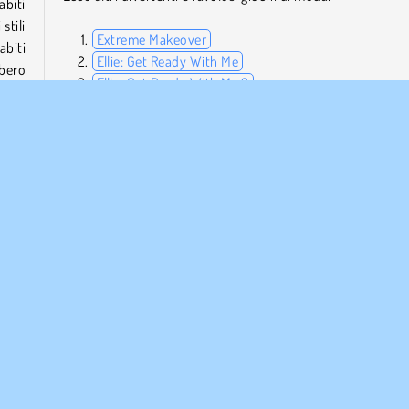
abiti
stili
Extreme Makeover
abiti
Ellie: Get Ready With Me
bbero
Ellie: Get Ready With Me 2
della
Eliza's Heavenly Wedding
Chi ha sviluppato Ellie: Fashion Fever?
Ellie: Fashion Fever è stato creato da CuteDressup.
Ragazze
HTML5
Trucco
Rinnovo
Mobile
Popola