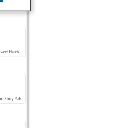
Offroad Crash Climber 4X4
Sweet Match
Safari Story Mahjong