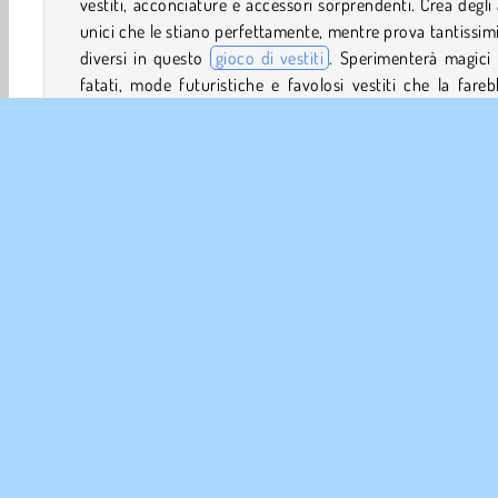
vestiti, acconciature e accessori sorprendenti. Crea degli 
unici che le stiano perfettamente, mentre prova tantissimi 
diversi in questo
gioco di vestiti
. Sperimenterà magici 
fatati, mode futuristiche e favolosi vestiti che la fare
sentire a suo agio sul tappeto rosso di un elegante gala 
moda!
Comandi di gioco
Sfilata di moda accessori
Vestire
Giochi di Moda
Simulazione
Giocatore Singolo