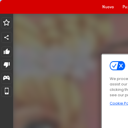
Nuovo
Pu
We proces
assist ou
clicking t
see our p
Cookie Po