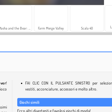
L
Masha and the Bear: Meadows
Farm Merge Valley
Scala 40
Solitaire Social
Let's Fish!
ever
!
FAI CLIC CON IL PULSANTE SINISTRO per selezio
gioco
vestiti, acconciature, accessori e molto altro.
Giochi simili
ssimi
Ecco altri divertenti e favolosi giochi di moda!