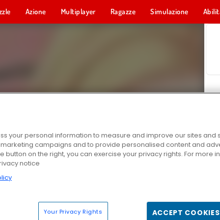
zzle
Azione
Multiplayer
Ragazze
Simulazione
Abili
s your personal information to measure and improve our sites and s
r marketing campaigns and to provide personalised content and adver
he button on the right, you can exercise your privacy rights. For more 
rivacy notice
licy
Your Privacy Rights
ACCEPT COOKIES