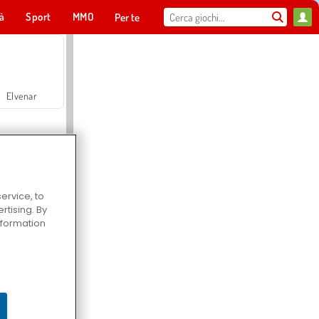
tà
Sport
MMO
Per te
Elvenar
ervice, to
tising. By
Hospital Surgeon Doctor Game
information