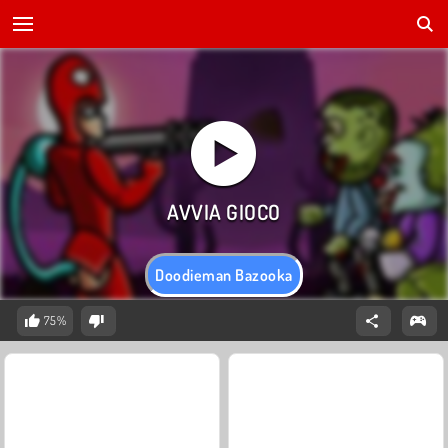
Doodieman Bazooka
75%