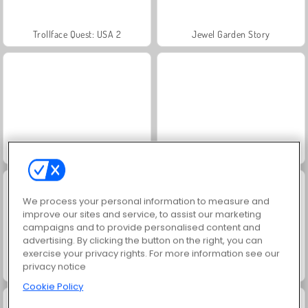
Trollface Quest: USA 2
Jewel Garden Story
Juice Merge
Grand Mahjong Connect
We process your personal information to measure and
improve our sites and service, to assist our marketing
campaigns and to provide personalised content and
advertising. By clicking the button on the right, you can
exercise your privacy rights. For more information see our
privacy notice
Masha and the Bear: Meadows
Royal Story
Cookie Policy