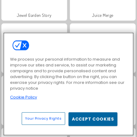
Jewel Garden Story
Juice Merge
We process your personal information to measure and
improve our sites and service, to assist our marketing
Grand Mahjong Connect
Masha and the Bear: Meadows
campaigns and to provide personalised content and
advertising. By clicking the button on the right, you can
exercise your privacy rights. For more information see our
privacy notice
Cookie Policy
Your Privacy Rights
ACCEPT COOKIES
Scala 40
Trollface Quest: USA 2