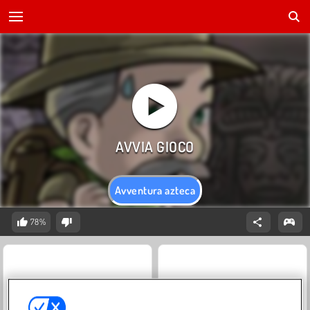
Avventura azteca
78%