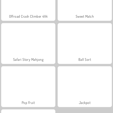
Offroad Crash Climber 4X4
Sweet Match
Safari Story Mahjong
Ball Sort
Pop Fruit
Jackpot