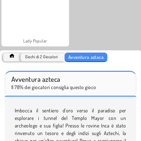
Lady Popular
Avventura azteca
Giochi di 2 Giocatori
Avventura azteca
Il 78% dei giocatori consiglia questo gioco
Imbocca il sentiero d'oro verso il paradiso per
esplorare i tunnel del Templo Mayor con un
archeologo e sua figlia! Presso le rovine Inca è stato
rinvenuto un tesoro e degli indizi sugli Aztechi, la
chiave per un'altra avventura! Prova a raggiungere il