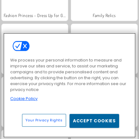
Fashion Princess - Dress Up for Girls
Family Relics
We process your personal information to measure and
improve our sites and service, to assist our marketing
Jewel Garden Story
Farm Merge Valley
campaigns and to provide personalised content and
advertising. By clicking the button on the right, you can
exercise your privacy rights. For more information see our
privacy notice
Cookie Policy
Your Privacy Rights
ACCEPT COOKIES
Masha and the Bear: Meadows
Royal Story