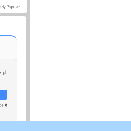
ady Popular
 gli
ta è