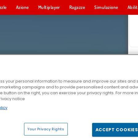
zzle
Azione
Multiplayer
Ragazze
Simulazione
Abili
s your personal information to measure and improve our sites and s
r marketing campaigns and to provide personalised content and adver
he button on the right, you can exercise your privacy rights. For more 
rivacy notice
licy
Your Privacy Rights
ACCEPT COOKIES