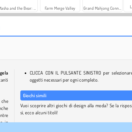
L
Masha and the Bear: Meadows
Farm Merge Valley
Grand Mahjong Connect
Heroes of Myths
Royal Story
gela
CLICCA CON IL PULSANTE SINISTRO per selezionare
tanti
oggetti necessari per ogni completo.
Giochi simili
i che
Vuoi scoprire altri giochi di design alla moda? Se la rispos
anche
sì, ecco alcuni titoli!
entre
e in
Run Destiny Choice