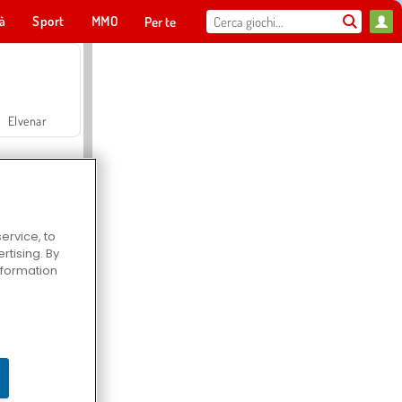
tà
Sport
MMO
Per te
Elvenar
ervice, to
tising. By
Hospital Surgeon Doctor Game
information
Offroad Crash Climber 4X4