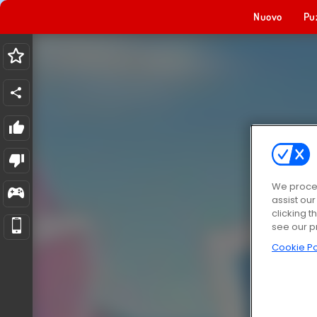
Nuovo
Pu
We proces
assist ou
clicking t
see our p
Cookie Po