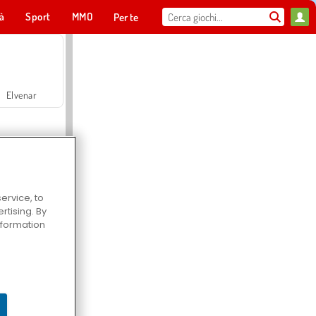
tà
Sport
MMO
Per te
Elvenar
ervice, to
tising. By
Hospital Surgeon Doctor Game
information