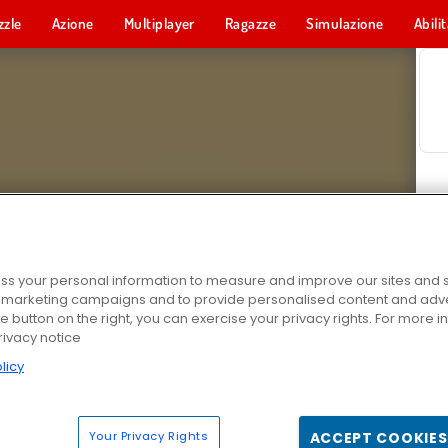
zzle
Azione
Multiplayer
Ragazze
Simulazione
Abili
s your personal information to measure and improve our sites and s
r marketing campaigns and to provide personalised content and adver
he button on the right, you can exercise your privacy rights. For more 
rivacy notice
licy
Your Privacy Rights
ACCEPT COOKIES