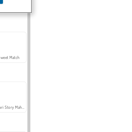
Offroad Crash Climber 4X4
Sweet Match
Safari Story Mahjong