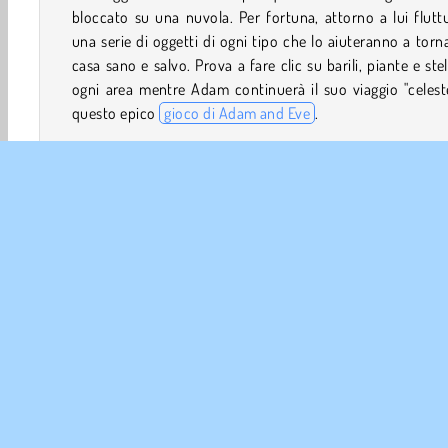
bloccato su una nuvola. Per fortuna, attorno a lui flut
una serie di oggetti di ogni tipo che lo aiuteranno a torn
casa sano e salvo. Prova a fare clic su barili, piante e stel
ogni area mentre Adam continuerà il suo viaggio "celest
questo epico
gioco di Adam and Eve
.
Come si gioca ad Adam and Eve 8?
Adam and Eve 8 è un
gioco d'avventura
in 
accompagnerai un cavernicolo nel suo viaggio tra i ci
Riuscirai a fargli toccare di nuovo terra?
Comandi di gioco
Adam and Eve
Avventura
HTML5
Mobile
Gio