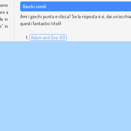
tuano
Giochi simili
are a
Ami i giochi punta e clicca? Se la risposta è sì, dai un'occhi
le in
questi fantastici titoli!
e" in
Adam and Eve: GO
Adam and Eve 2
Snail Bob
cui
Spaceugh!
eli.
Chi ha sviluppato Adam and Eve 8?
Adam and Eve 8 è stato creato da Functu.
ca ai videogame e segui le direttive!
Punta e Clicca