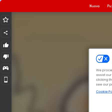
Nuovo
Pu
We proces
assist ou
clicking t
see our p
Cookie Po