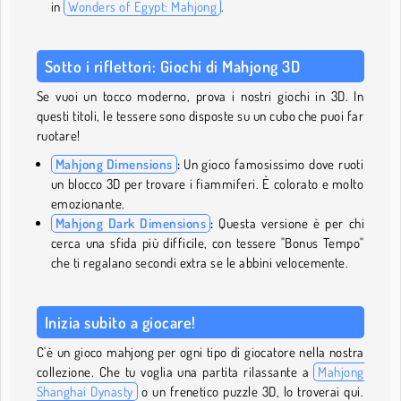
in
Wonders of Egypt: Mahjong
.
Sotto i riflettori: Giochi di Mahjong 3D
Se vuoi un tocco moderno, prova i nostri giochi in 3D. In
questi titoli, le tessere sono disposte su un cubo che puoi far
ruotare!
Mahjong Dimensions
:
Un gioco famosissimo dove ruoti
un blocco 3D per trovare i fiammiferi. È colorato e molto
emozionante.
Mahjong Dark Dimensions
:
Questa versione è per chi
cerca una sfida più difficile, con tessere "Bonus Tempo"
che ti regalano secondi extra se le abbini velocemente.
Inizia subito a giocare!
C'è un gioco mahjong per ogni tipo di giocatore nella nostra
collezione. Che tu voglia una partita rilassante a
Mahjong
Shanghai Dynasty
o un frenetico puzzle 3D, lo troverai qui.