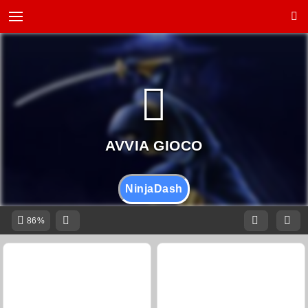
NinjaDash
86%