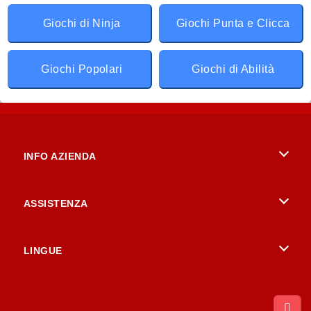
Giochi di Ninja
Giochi Punta e Clicca
Giochi Popolari
Giochi di Abilità
INFO AZIENDA
Condizioni di utilizzo
ASSISTENZA
La nostra tutela della privacy
Aiuto
LINGUE
Cookies
British English