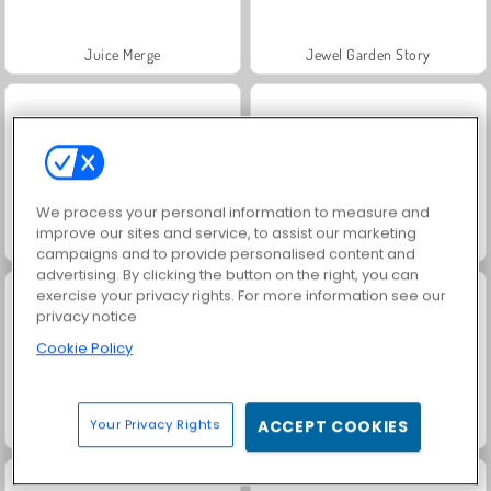
Juice Merge
Jewel Garden Story
We process your personal information to measure and
improve our sites and service, to assist our marketing
Trollface Quest: USA 2
Grand Mahjong Connect
campaigns and to provide personalised content and
advertising. By clicking the button on the right, you can
exercise your privacy rights. For more information see our
privacy notice
Cookie Policy
Your Privacy Rights
ACCEPT COOKIES
Masha and the Bear: Meadows
Heroes of Myths