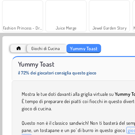
Fashion Princess - Dress Up for Girls
Juice Merge
Jewel Garden Story
Yummy Toast
Giochi di Cucina
Grand Mahjong Connect
Royal Story
Yummy Toast
il 72% dei giocatori consiglia questo gioco
Mostra le tue doti davanti alla griglia virtuale su
Yummy To
È tempo di preparare dei piatti coi fiocchi in questo diver
gioco di cucina.
Questo non è il classico sandwich! Non ti basterà del sem
pane, un tostapane e un po' di burro in questo gioco
gio