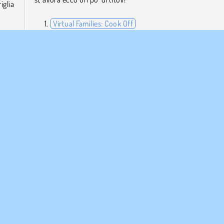
iglia
Virtual Families: Cook Off
Cafe Panic
Pizza Real Life Cooking
 sei
Bartender: The Perfect Mix
l tuo
Chi ha sviluppato Yummy Toast?
Yummy Toast è stato creato da iclickgames.
Ristorante
Simulazione
Abilità
AZIENDA
ASSISTENZA