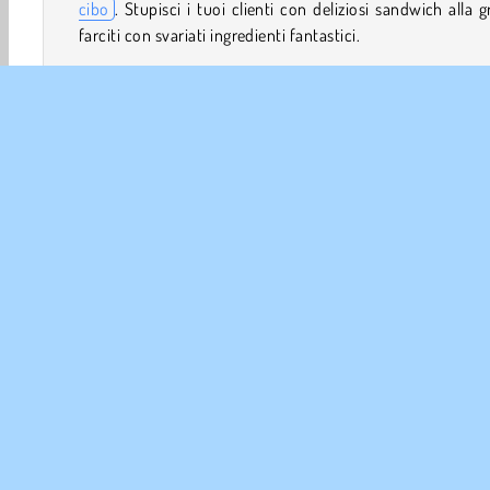
cibo
. Stupisci i tuoi clienti con deliziosi sandwich alla gr
farciti con svariati ingredienti fantastici.
Come si gioca a Yummy Toast?
Yummy Toast è un
gioco di simulazione
in cui
responsabile di un cafè che prepara sandwich alla griglia. I
primo compito? Pulire la griglia, ovviamente!
Comandi di gioco
Cucina
Ragazze
HTML5
Mobile
Popolare
INFO 