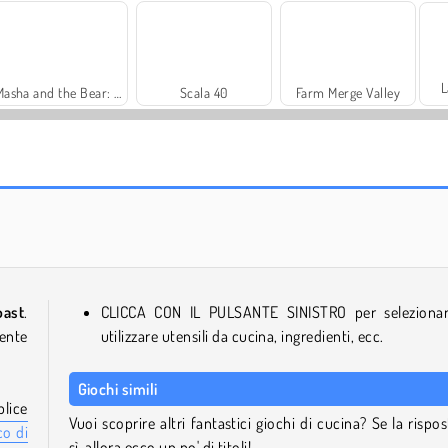
L
Masha and the Bear: Meadows
Scala 40
Farm Merge Valley
Solitaire Social
Trollface Quest: USA 2
ast
.
CLICCA CON IL PULSANTE SINISTRO per seleziona
tente
utilizzare utensili da cucina, ingredienti, ecc.
Giochi simili
plice
Vuoi scoprire altri fantastici giochi di cucina? Se la rispos
co di
sì, allora ecco un po' di titoli!