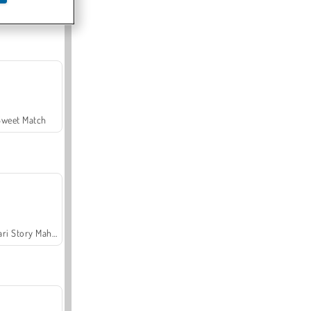
Offroad Crash Climber 4X4
Sweet Match
Safari Story Mahjong