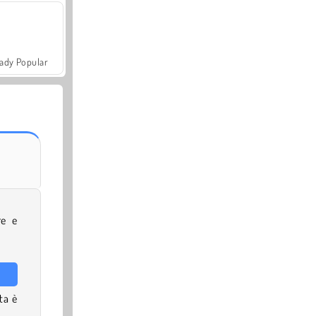
ady Popular
re e
ta è