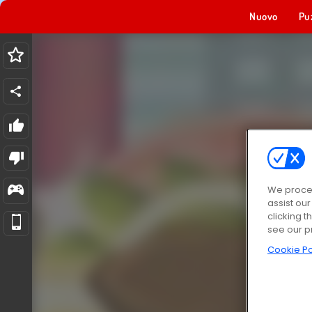
Nuovo
Pu
We proces
assist ou
clicking t
see our p
Cookie Po