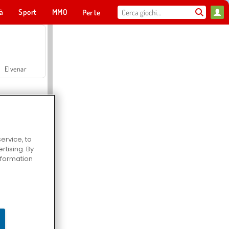
tà
Sport
MMO
Per te
Elvenar
ervice, to
tising. By
Hospital Surgeon Doctor Game
information