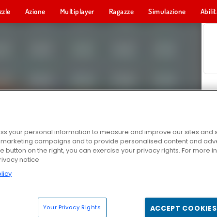
zzle
Azione
Multiplayer
Ragazze
Simulazione
Abili
s your personal information to measure and improve our sites and s
r marketing campaigns and to provide personalised content and adver
he button on the right, you can exercise your privacy rights. For more 
rivacy notice
licy
Your Privacy Rights
ACCEPT COOKIES