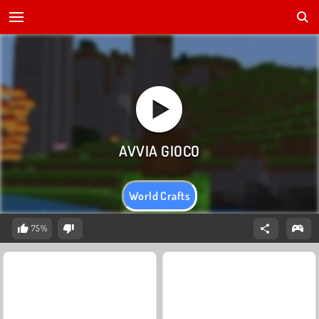
World Crafts
75%