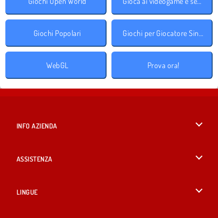
Giochi Open World
Gioca ai videogame e segui le direttive!
Giochi Popolari
Giochi per Giocatore Singolo
WebGL
Prova ora!
INFO AZIENDA
Condizioni di utilizzo
ASSISTENZA
La nostra tutela della privacy
Aiuto
LINGUE
Cookies
English