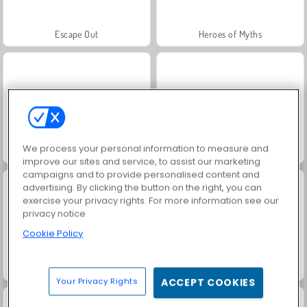
Escape Out
Heroes of Myths
We process your personal information to measure and
Trollface Quest: USA 2
World Craft 2
improve our sites and service, to assist our marketing
campaigns and to provide personalised content and
advertising. By clicking the button on the right, you can
exercise your privacy rights. For more information see our
privacy notice
Cookie Policy
Masha and the Bear: Meadows
Juice Merge
Your Privacy Rights
ACCEPT COOKIES