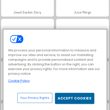
Jewel Garden Story
Juice Merge
We process your personal information to measure and
Grand Mahjong Connect
Trollface Quest: USA 2
improve our sites and service, to assist our marketing
campaigns and to provide personalised content and
advertising. By clicking the button on the right, you can
exercise your privacy rights. For more information see our
privacy notice
Cookie Policy
Fashion Princess - Dress Up for Girls
Masha and the Bear: Meadows
Your Privacy Rights
ACCEPT COOKIES