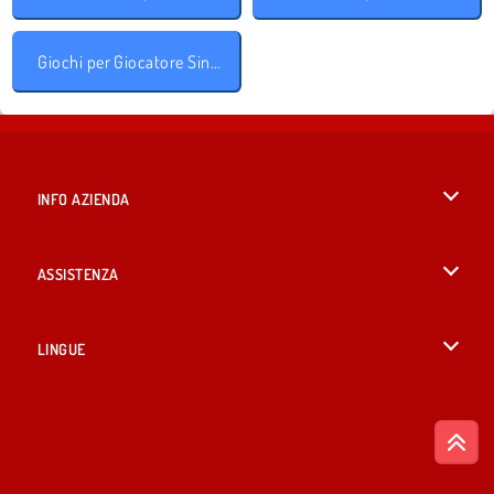
Giochi per Giocatore Singolo
INFO AZIENDA
Condizioni di utilizzo
ASSISTENZA
La nostra tutela della privacy
Aiuto
LINGUE
Cookies
English
Consenso sui Cookie
British English