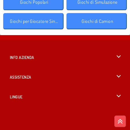
Giochi Popolari
Giochi di Simulazione
Giochi per Giocatore Singolo
Giochi di Camion
INFO AZIENDA
Condizioni di utilizzo
ASSISTENZA
La nostra tutela della privacy
Aiuto
LINGUE
Cookies
English
Consenso sui Cookie
British English