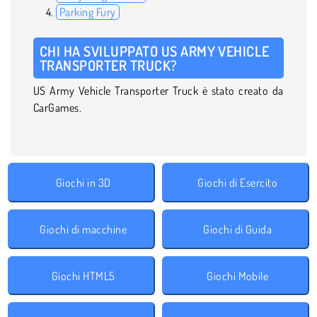
Parking Fury
CHI HA SVILUPPATO US ARMY VEHICLE
TRANSPORTER TRUCK?
US Army Vehicle Transporter Truck è stato creato da
CarGames.
Giochi in 3D
Giochi di Esercito
Giochi di macchine
Giochi di Guida
Giochi HTML5
Giochi Mobile