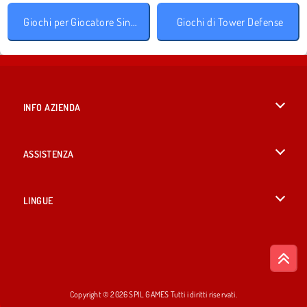
Giochi per Giocatore Singolo
Giochi di Tower Defense
INFO AZIENDA
Condizioni di utilizzo
ASSISTENZA
La nostra tutela della privacy
Aiuto
LINGUE
Cookies
British English
Consenso sui Cookie
Русский
Copyright © 2026 SPIL GAMES Tutti i diritti riservati.