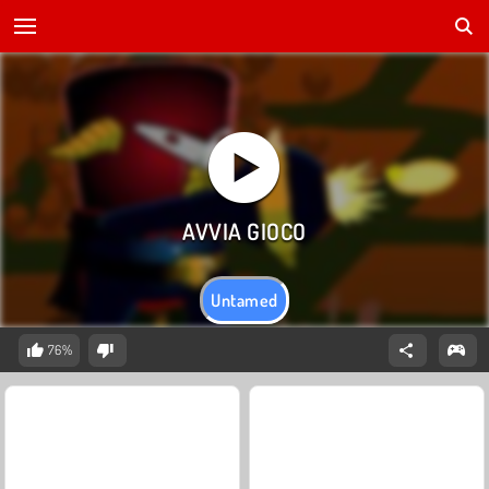
Untamed
76%