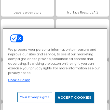
Jewel Garden Story
Trollface Quest: USA 2
We process your personal information to measure and
improve our sites and service, to assist our marketing
Juice Merge
Grand Mahjong Connect
campaigns and to provide personalised content and
advertising. By clicking the button on the right, you can
exercise your privacy rights. For more information see our
privacy notice
Cookie Policy
Masha and the Bear: Meadows
Scala 40
Your Privacy Rights
ACCEPT COOKIES