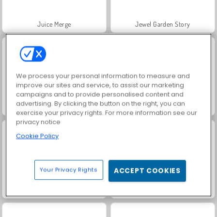
Juice Merge
Jewel Garden Story
We process your personal information to measure and
improve our sites and service, to assist our marketing
campaigns and to provide personalised content and
advertising. By clicking the button on the right, you can
Grand Mahjong Connect
Fashion Princess - Dress Up for Girls
exercise your privacy rights. For more information see our
privacy notice
Cookie Policy
Your Privacy Rights
ACCEPT COOKIES
Masha and the Bear: Meadows
Scala 40