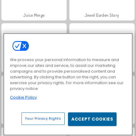
Juice Merge
Jewel Garden Story
We process your personal information to measure and
improve our sites and service, to assist our marketing
Grand Mahjong Connect
Trollface Quest: USA 2
campaigns and to provide personalised content and
advertising. By clicking the button on the right, you can
exercise your privacy rights. For more information see our
privacy notice
Cookie Policy
Your Privacy Rights
ACCEPT COOKIES
Masha and the Bear: Meadows
Scala 40