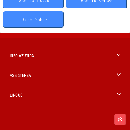
Giochi di Trucco
Giochi di Rinnovo
Giochi Mobile
INFO AZIENDA
Condizioni di utilizzo
ASSISTENZA
La nostra tutela della privacy
Aiuto
LINGUE
Cookies
British English
Consenso sui Cookie
Русский