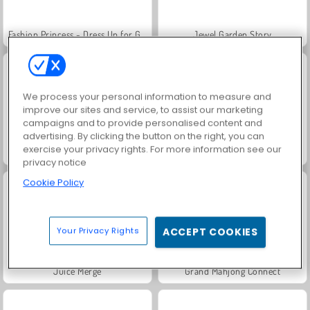
Fashion Princess - Dress Up for Girls
Jewel Garden Story
We process your personal information to measure and
improve our sites and service, to assist our marketing
campaigns and to provide personalised content and
advertising. By clicking the button on the right, you can
exercise your privacy rights. For more information see our
Masha and the Bear: Meadows
Scala 40
privacy notice
Cookie Policy
Your Privacy Rights
ACCEPT COOKIES
Juice Merge
Grand Mahjong Connect