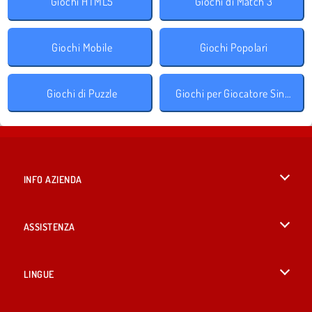
Giochi HTML5
Giochi di Match 3
Giochi Mobile
Giochi Popolari
Giochi di Puzzle
Giochi per Giocatore Singolo
INFO AZIENDA
Condizioni di utilizzo
ASSISTENZA
La nostra tutela della privacy
Aiuto
LINGUE
Cookies
English