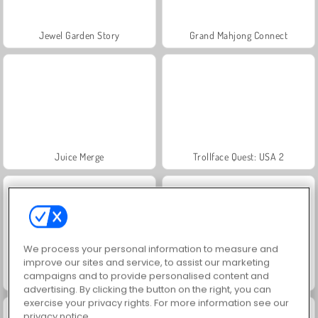
Jewel Garden Story
Grand Mahjong Connect
Juice Merge
Trollface Quest: USA 2
We process your personal information to measure and
improve our sites and service, to assist our marketing
campaigns and to provide personalised content and
Masha and the Bear: Meadows
Scala 40
advertising. By clicking the button on the right, you can
exercise your privacy rights. For more information see our
privacy notice