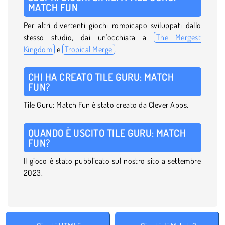
MATCH FUN
Per altri divertenti giochi rompicapo sviluppati dallo
stesso studio, dai un'occhiata a
The Mergest
Kingdom
e
Tropical Merge
.
CHI HA CREATO TILE GURU: MATCH
FUN?
Tile Guru: Match Fun è stato creato da Clever Apps.
QUANDO È USCITO TILE GURU: MATCH
FUN?
Il gioco è stato pubblicato sul nostro sito a settembre
2023.