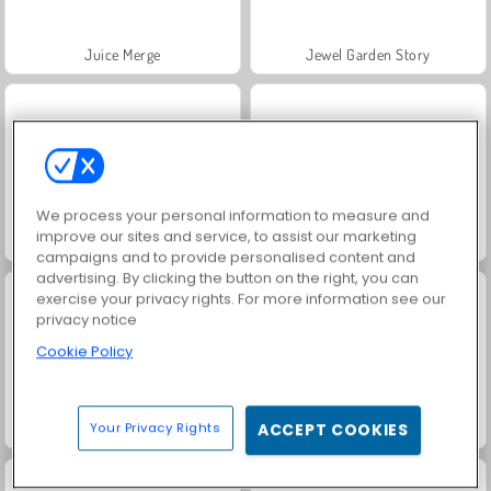
Juice Merge
Jewel Garden Story
We process your personal information to measure and
improve our sites and service, to assist our marketing
Trollface Quest: USA 2
Grand Mahjong Connect
campaigns and to provide personalised content and
advertising. By clicking the button on the right, you can
exercise your privacy rights. For more information see our
privacy notice
Cookie Policy
Your Privacy Rights
ACCEPT COOKIES
Masha and the Bear: Meadows
Heroes of Myths