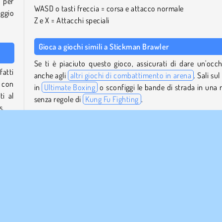
 per
WASD o tasti freccia = corsa e attacco normale
aggio
Z e X = Attacchi speciali
Gioca a giochi simili a Stickman Brawler
Se ti è piaciuto questo gioco, assicurati di dare un'occh
fatti
anche agli
altri giochi di combattimento in arena
. Sali sul
o con
in
Ultimate Boxing
o sconfiggi le bande di strada in una r
ti al
senza regole di
Kung Fu Fighting
.
s.
Se vuoi provare altri giochi multiplayer, dai un'occhiata 
o per
nostra sezione multiplayer
.
o dei
città
Chi ha creato Stickman Brawler?
gemme
Stickman Brawler
è stato creato da MarketJS.
punti
Quando è stato pubblicato Stickman Brawler?
colto
Questo gioco è stato pubblicato per la prima volta nel febb