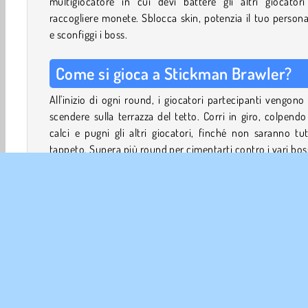
multigiocatore in cui devi battere gli altri giocatori
raccogliere monete. Sblocca skin, potenzia il tuo person
e sconfiggi i boss.
Come si gioca a Stickman Brawler?
All'inizio di ogni round, i giocatori partecipanti vengono 
scendere sulla terrazza del tetto. Corri in giro, colpend
calci e pugni gli altri giocatori, finché non saranno tut
tappeto. Supera più round per cimentarti contro i vari bos
Nel menu principale, puoi sbloccare delle casse di bottin
raccogliere nuove carte personaggio o controllare l'elenc
successi per ottenere monete extra. Puoi anche andare in 
per affinare le tue abilità nella foresta, nella miniera di 
o nella cava. Raccogli risorse che puoi scambiare con 
abilità.
Nel menu Abilità, puoi usare le risorse naturali che hai rac