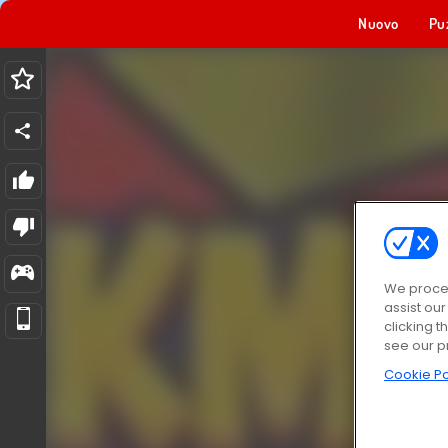
Nuovo
Pu
We proces
assist ou
clicking t
see our p
Cookie Po