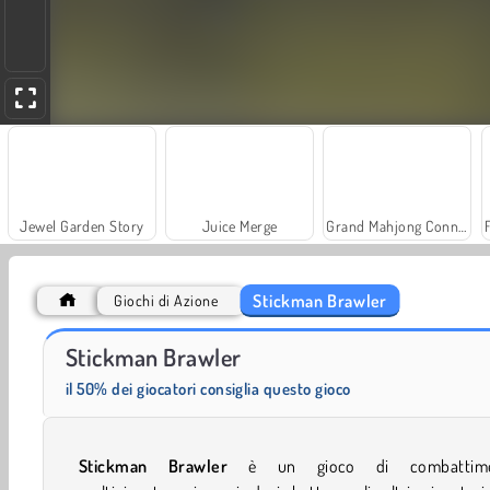
Jewel Garden Story
Juice Merge
Grand Mahjong Connect
Stickman Brawler
Giochi di Azione
Trollface Quest: USA 2
Farm Merge Valley
Stickman Brawler
il 50% dei giocatori consiglia questo gioco
Stickman Brawler
è un gioco di combattim