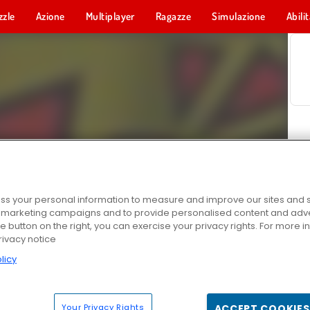
zzle
Azione
Multiplayer
Ragazze
Simulazione
Abili
s your personal information to measure and improve our sites and s
r marketing campaigns and to provide personalised content and adver
he button on the right, you can exercise your privacy rights. For more 
rivacy notice
licy
Your Privacy Rights
ACCEPT COOKIES