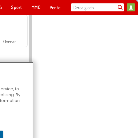
tà
Sport
MMO
Per te
Elvenar
ervice, to
tising. By
Hospital Surgeon Doctor Game
information