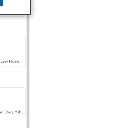
Offroad Crash Climber 4X4
Sweet Match
Safari Story Mahjong