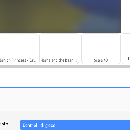
L
Fashion Princess - Dress Up for Girls
Masha and the Bear: Meadows
Scala 40
Solitaire Social
Royal Story
ento
Controlli di gioco