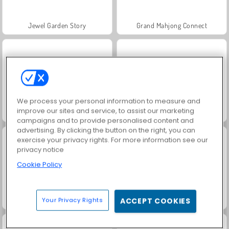
Jewel Garden Story
Grand Mahjong Connect
We process your personal information to measure and
improve our sites and service, to assist our marketing
Juice Merge
Trollface Quest: USA 2
campaigns and to provide personalised content and
advertising. By clicking the button on the right, you can
exercise your privacy rights. For more information see our
privacy notice
Cookie Policy
Harvest Honors
Solitaire Social
Your Privacy Rights
ACCEPT COOKIES