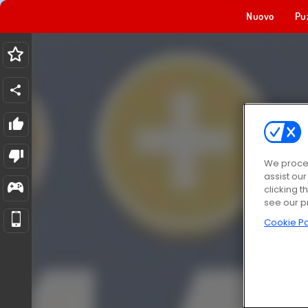
Nuovo
Pu
We proces
assist ou
clicking t
see our p
Cookie Po