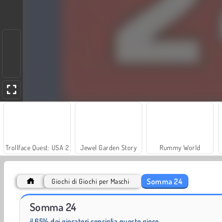
Trollface Quest: USA 2
Jewel Garden Story
Rummy World
Somma 24
Giochi di Giochi per Maschi
Harvest Honors
Heroes of Myths
Somma 24
il 65% dei giocatori consiglia questo gioco