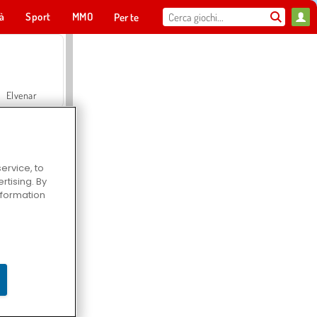
tà
Sport
MMO
Per te
Elvenar
ervice, to
tising. By
Hospital Surgeon Doctor Game
information
Offroad Crash Climber 4X4