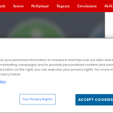
zzle
Azione
Multiplayer
Ragazze
Simulazione
Abili
s your personal information to measure and improve our sites and s
r marketing campaigns and to provide personalised content and adver
he button on the right, you can exercise your privacy rights. For more 
rivacy notice
licy
Your Privacy Rights
ACCEPT COOKIES