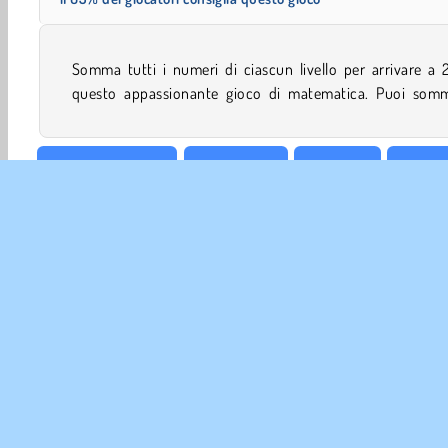
Somma tutti i numeri di ciascun livello per arrivare a 
questo appassionante gioco di matematica. Puoi somma
Giochi per Maschi
per Bambini
Educativi
Bambin
INFO 
La no