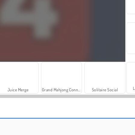
L
Juice Merge
Grand Mahjong Connect
Solitaire Social
Masha and the Bear: Meadows
Royal Story