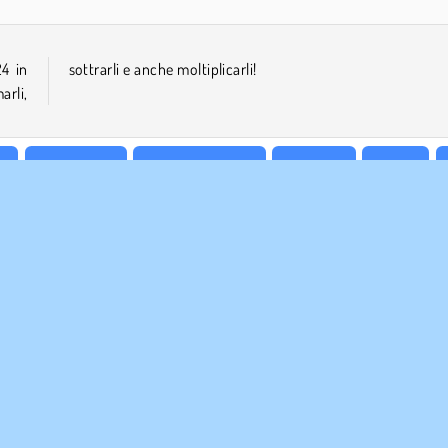
24 in
sottrarli e anche moltiplicarli!
rli,
i
Matematica
Giochi di Numeri
Popolare
Puzzle
AZIENDA
ASSISTENZA
Condizioni di utilizzo
Cookies
Aiuto
stra tutela della privacy
Consenso sui Cookie