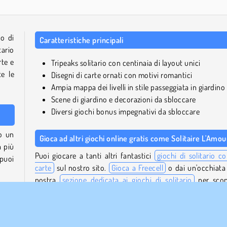
no di
Caratteristiche principali
tario
rte e
Tripeaks solitario con centinaia di layout unici
e le
Disegni di carte ornati con motivi romantici
Ampia mappa dei livelli in stile passeggiata in giardino
Scene di giardino e decorazioni da sbloccare
Diversi giochi bonus impegnativi da sbloccare
no un
Gioca ad altri giochi online gratis come Solitaire L'Amou
a più
Puoi giocare a tanti altri fantastici
giochi di solitario co
puoi
carte
sul nostro sito.
Gioca a Freecell
o dai un'occhiata 
nostra
sezione dedicata ai giochi di solitario
per scop
tante altre varianti di gioco.
delle
ione
Puoi trovare tanti giochi di carte online di alta qualità a