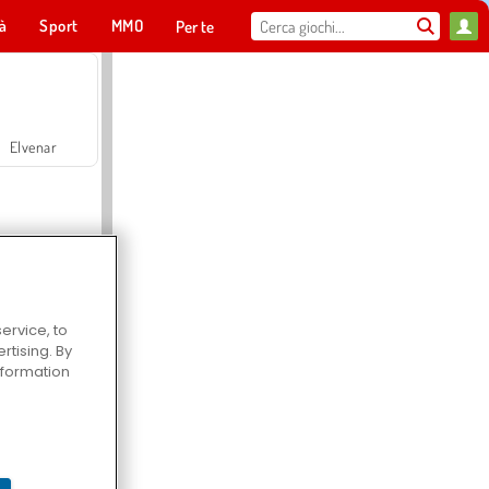
tà
Sport
MMO
Per te
Elvenar
ervice, to
tising. By
Hospital Surgeon Doctor Game
information