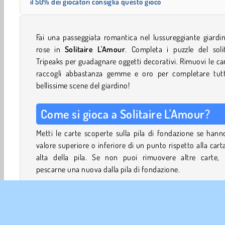
il 50% dei giocatori consiglia questo gioco
Fai una passeggiata romantica nel lussureggiante giardi
rose in
Solitaire L'Amour
. Completa i puzzle del soli
Tripeaks per guadagnare oggetti decorativi. Rimuovi le ca
raccogli abbastanza gemme e oro per completare tutt
bellissime scene del giardino!
Come si gioca a
Solitaire L'Amour
?
Metti le carte scoperte sulla pila di fondazione se han
valore superiore o inferiore di un punto rispetto alla cart
alta della pila. Se non puoi rimuovere altre carte, 
pescarne una nuova dalla pila di fondazione.
Puoi pescare solo un numero limitato di carte dalla pila 
fondamenta, quindi cerca di non perdere nessuna occas
per rimuovere le carte dal tavolo!