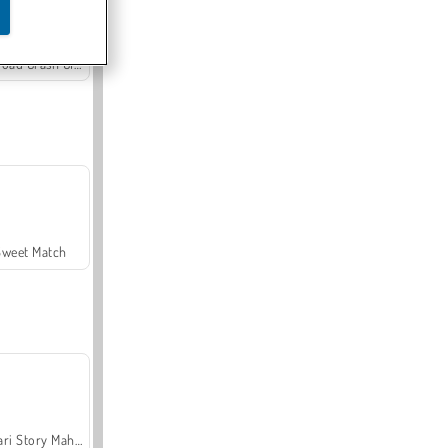
Offroad Crash Climber 4X4
Sweet Match
Safari Story Mahjong