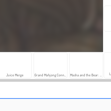
L
Juice Merge
Grand Mahjong Connect
Masha and the Bear: Meadows
Royal Story
Power Light