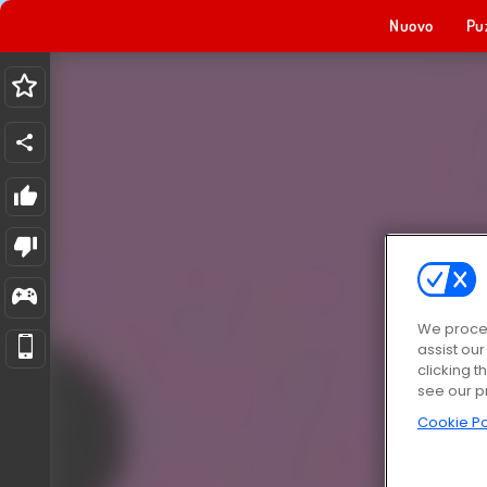
Nuovo
Pu
We proces
assist ou
clicking t
see our p
Cookie Po