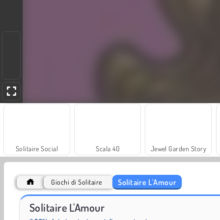
Solitaire Social
Scala 40
Jewel Garden Story
Solitaire L'Amour
Giochi di Solitaire
Trollface Quest: USA 2
Farm Merge Valley
Solitaire L'Amour