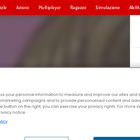
zzle
Azione
Multiplayer
Ragazze
Simulazione
Abili
s your personal information to measure and improve our sites and s
r marketing campaigns and to provide personalised content and adver
he button on the right, you can exercise your privacy rights. For more 
rivacy notice
licy