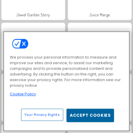
Jewel Garden Story
Juice Merge
We process your personal information to measure and
improve our sites and service, to assist our marketing
Grand Mahjong Connect
Masha and the Bear: Meadows
campaigns and to provide personalised content and
advertising. By clicking the button on the right, you can
exercise your privacy rights. For more information see our
privacy notice
Cookie Policy
Your Privacy Rights
ACCEPT COOKIES
Scala 40
Heroes of Myths