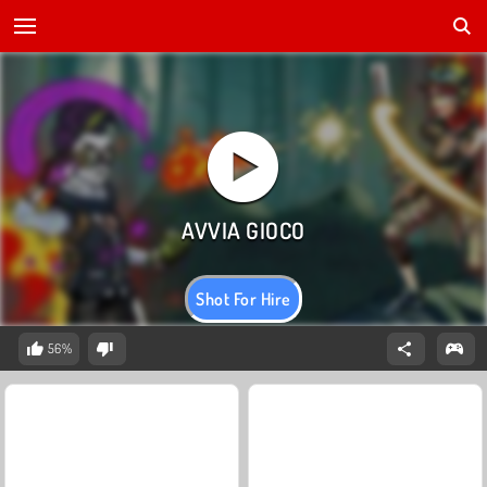
Shot For Hire
56%