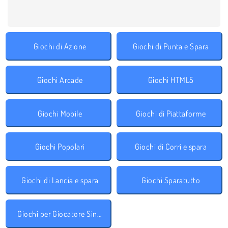
Giochi di Azione
Giochi di Punta e Spara
Giochi Arcade
Giochi HTML5
Giochi Mobile
Giochi di Piattaforme
Giochi Popolari
Giochi di Corri e spara
Giochi di Lancia e spara
Giochi Sparatutto
Giochi per Giocatore Singolo