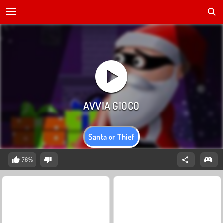
Santa or Thief
76%