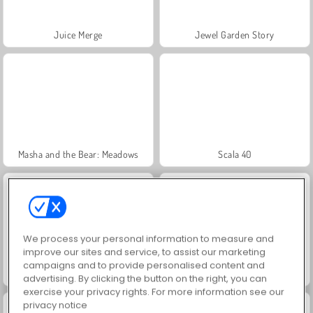
Juice Merge
Jewel Garden Story
Masha and the Bear: Meadows
Scala 40
We process your personal information to measure and
improve our sites and service, to assist our marketing
campaigns and to provide personalised content and
Grand Mahjong Connect
Trollface Quest: USA 2
advertising. By clicking the button on the right, you can
exercise your privacy rights. For more information see our
privacy notice