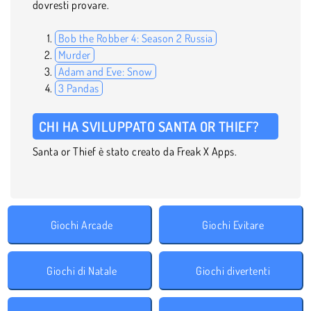
dovresti provare.
Bob the Robber 4: Season 2 Russia
Murder
Adam and Eve: Snow
3 Pandas
CHI HA SVILUPPATO SANTA OR THIEF?
Santa or Thief è stato creato da Freak X Apps.
Giochi Arcade
Giochi Evitare
Giochi di Natale
Giochi divertenti