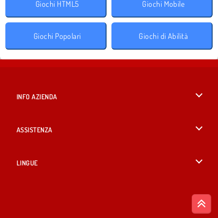
Giochi HTML5
Giochi Mobile
Giochi Popolari
Giochi di Abilità
INFO AZIENDA
Condizioni di utilizzo
ASSISTENZA
La nostra tutela della privacy
Aiuto
LINGUE
Cookies
British English
Consenso sui Cookie
Русский