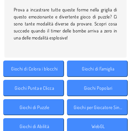
Prova a incastrare tutte queste forme nella griglia di
questo emozionante e divertente gioco di puzzle? Ci
sono tante modalità diverse da provare. Scopri cosa
succede quando il timer delle bombe arriva a zero in
una delle modalità esplosive!
Giochi di Colora i blocchi
Giochi di Famiglia
Giochi Punta e Clicca
Giochi Popolari
Giochi di Puzzle
Giochi per Giocatore Singolo
Giochi di Abilità
WebGL