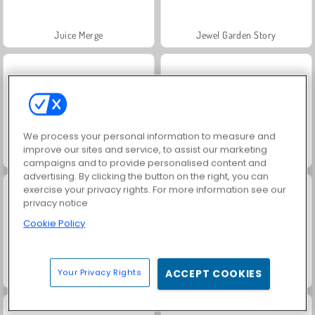
Juice Merge
Jewel Garden Story
We process your personal information to measure and
improve our sites and service, to assist our marketing
Trollface Quest: USA 2
Grand Mahjong Connect
campaigns and to provide personalised content and
advertising. By clicking the button on the right, you can
exercise your privacy rights. For more information see our
privacy notice
Cookie Policy
Your Privacy Rights
ACCEPT COOKIES
Harvest Honors
Rummy World