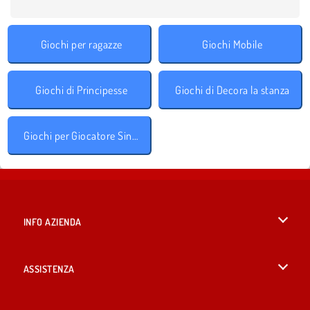
Giochi per ragazze
Giochi Mobile
Giochi di Principesse
Giochi di Decora la stanza
Giochi per Giocatore Singolo
INFO AZIENDA
Condizioni di utilizzo
ASSISTENZA
La nostra tutela della privacy
Aiuto