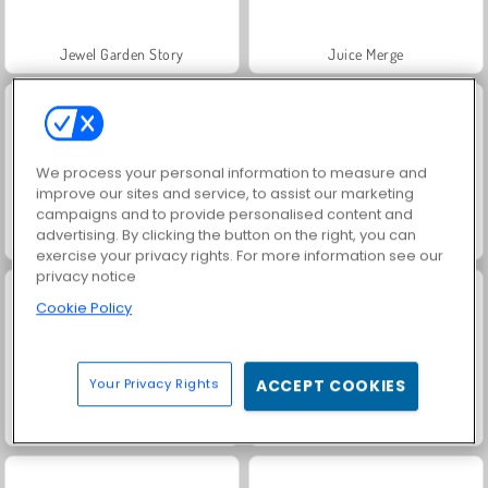
Jewel Garden Story
Juice Merge
We process your personal information to measure and
improve our sites and service, to assist our marketing
campaigns and to provide personalised content and
advertising. By clicking the button on the right, you can
Grand Mahjong Connect
Fashion Princess - Dress Up for Girls
exercise your privacy rights. For more information see our
privacy notice
Cookie Policy
Your Privacy Rights
ACCEPT COOKIES
Heroes of Myths
Masha and the Bear: Meadows