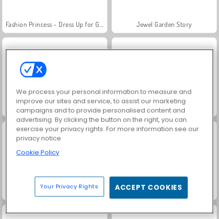
Fashion Princess - Dress Up for Girls
Jewel Garden Story
We process your personal information to measure and
improve our sites and service, to assist our marketing
Masha and the Bear: Meadows
Scala 40
campaigns and to provide personalised content and
advertising. By clicking the button on the right, you can
exercise your privacy rights. For more information see our
privacy notice
Cookie Policy
Your Privacy Rights
ACCEPT COOKIES
Juice Merge
Grand Mahjong Connect