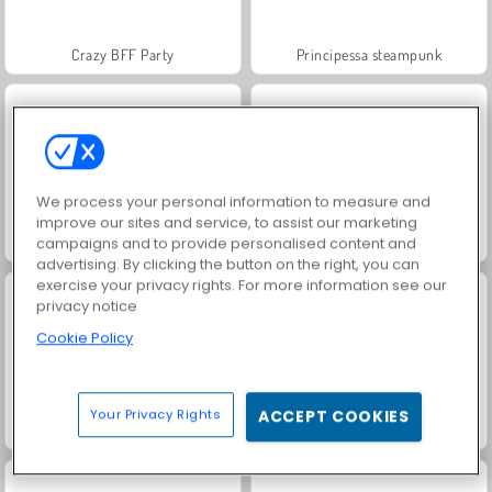
Crazy BFF Party
Principessa steampunk
We process your personal information to measure and
improve our sites and service, to assist our marketing
Crazy Rich: principesse asiatiche
Regina dei brillantini
campaigns and to provide personalised content and
advertising. By clicking the button on the right, you can
exercise your privacy rights. For more information see our
privacy notice
Cookie Policy
Your Privacy Rights
ACCEPT COOKIES
Principesse spose: abiti speciali
Principesse al festival musicale