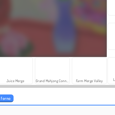
L
Juice Merge
Grand Mahjong Connect
Farm Merge Valley
n forno
Torta nuziale della principessa
Solitaire Social