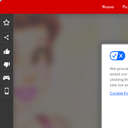
Nuovo
Pu
We proces
assist ou
clicking t
see our p
Cookie Po