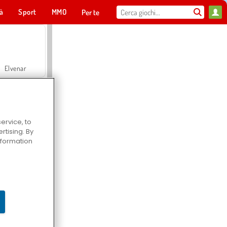
tà
Sport
MMO
Per te
Elvenar
ervice, to
tising. By
Hospital Surgeon Doctor Game
information
Offroad Crash Climber 4X4