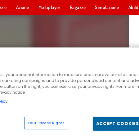
zzle
Azione
Multiplayer
Ragazze
Simulazione
Abili
s your personal information to measure and improve our sites and s
r marketing campaigns and to provide personalised content and adver
he button on the right, you can exercise your privacy rights. For more 
rivacy notice
licy
Your Privacy Rights
ACCEPT COOKIES