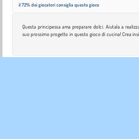
il 72% dei giocatori consiglia questo gioco
Questa principessa ama preparare dolci. Aiutala a realizza
a lei la torta perfetta e offrile i tuoi impareggiabili consigli 
suo prossimo progetto in questo gioco di cucina! Crea in
Giochi di Torte
Giochi di cupcake
Ragazze
Mobil
INFO 
La no