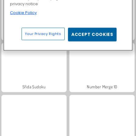
privacy notice
Cookie Policy
Your Privacy Rights
ACCEPT COOKIES
Sudoku Deluxe
Quick Sudoku
Sfida Sudoku
Number Merge 10