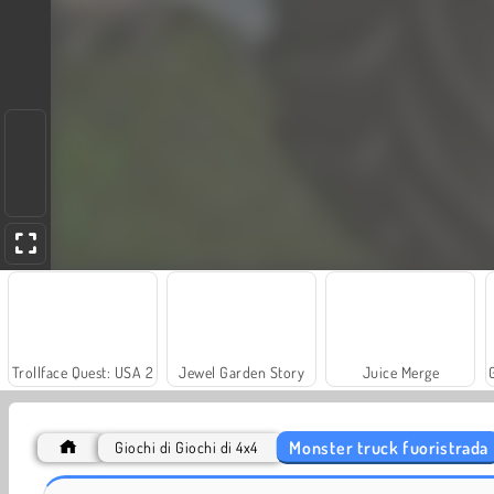
Trollface Quest: USA 2
Jewel Garden Story
Juice Merge
Monster truck fuoristrada
Giochi di Giochi di 4x4
Scala 40
Let's Fish!