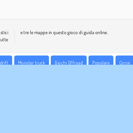
tici
e tre le mappe in questo gioco di guida online.
tutte
drift
Monster truck
Giochi Offroad
Popolare
Corse
AZIENDA
ASSISTENZA
Condizioni di utilizzo
Cookies
Aiuto