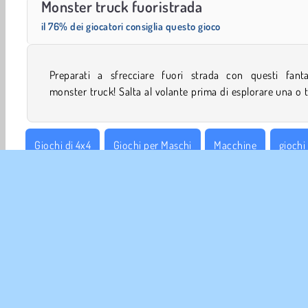
Monster truck fuoristrada
il 76% dei giocatori consiglia questo gioco
Preparati a sfrecciare fuori strada con questi fantas
monster truck! Salta al volante prima di esplorare una o 
Giochi di 4x4
Giochi per Maschi
Macchine
giochi 
Giocatore Singolo
Gare in salita
WebGL
INFO 