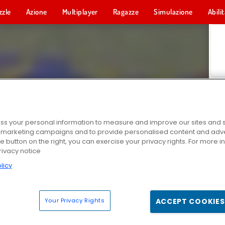
zzle
Azione
Multiplayer
Ragazze
Simulazione
Abili
s your personal information to measure and improve our sites and s
r marketing campaigns and to provide personalised content and adver
he button on the right, you can exercise your privacy rights. For more 
rivacy notice
licy
Your Privacy Rights
ACCEPT COOKIES