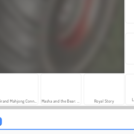
L
Grand Mahjong Connect
Masha and the Bear: Meadows
Royal Story
Guida pericolosa
Solitaire Social