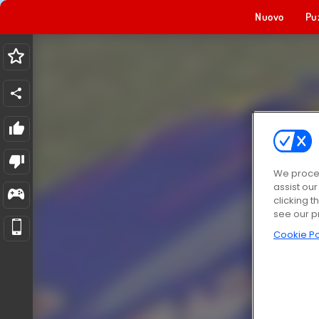
Nuovo
Pu
We proces
assist ou
clicking t
see our p
Cookie Po