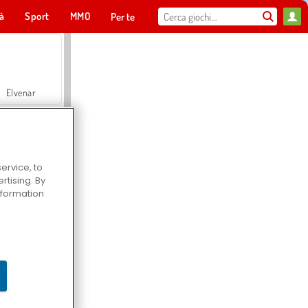
tà
Sport
MMO
Per te
Elvenar
ervice, to
tising. By
Hospital Surgeon Doctor Game
information
Offroad Crash Climber 4X4